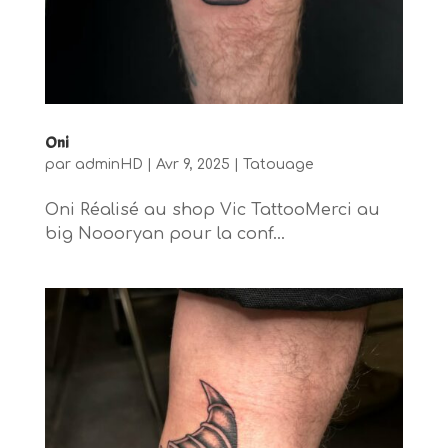
Oni
par
adminHD
|
Avr 9, 2025
|
Tatouage
Oni Réalisé au shop Vic TattooMerci au
big Noooryan pour la conf...