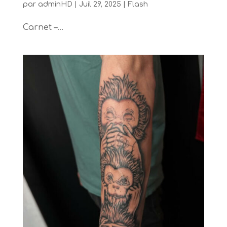
par
adminHD
|
Juil 29, 2025
|
Flash
Carnet –...