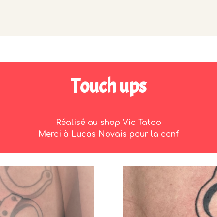
Touch ups
Réalisé au shop Vic Tatoo
Merci à Lucas Novais pour la conf