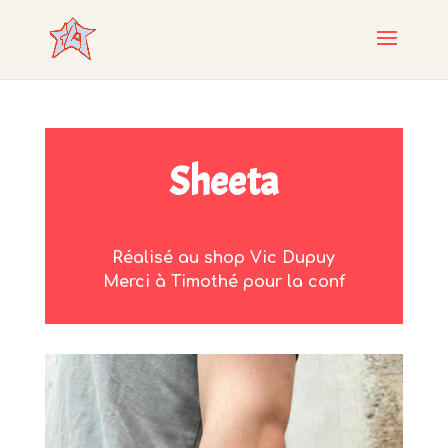
Sheeta
Réalisé au shop Vic Dupuy
Merci à Timothé pour la conf