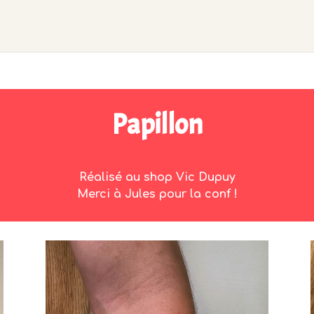
Papillon
Réalisé au shop Vic Dupuy
Merci à Jules pour la conf !