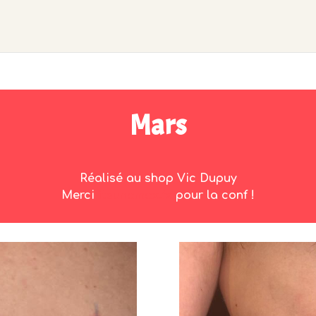
Mars
Réalisé au shop Vic Dupuy
Merci
itsunamax.fx
pour la conf !