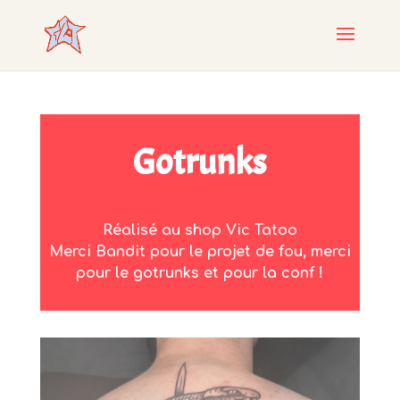
Gotrunks
Réalisé au shop Vic Tatoo
Merci Bandit pour le projet de fou, merci
pour le gotrunks et pour la conf !